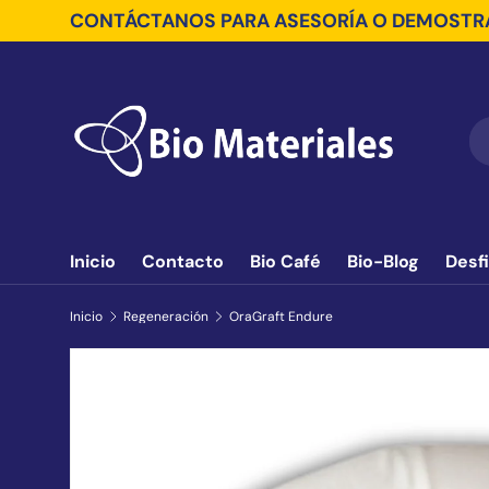
CONTÁCTANOS PARA ASESORÍA O DEMOSTRA
Ir al contenido
Bu
Ti
Inicio
Contacto
Bio Café
Bio-Blog
Desf
Inicio
Regeneración
OraGraft Endure