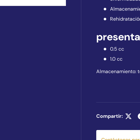
Almacenamie
Rehidratación
presenta
0.5 cc
1.0 cc
Almacenamiento: te
Compartir:
Contáctanos po