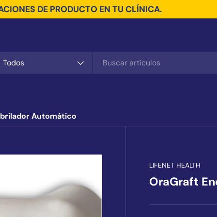
CIONES DE PRODUCTO EN TU CLÍNICA.
scar
po de producto
Todos
ibrilador Automático
LIFENET HEALTH
OraGraft En