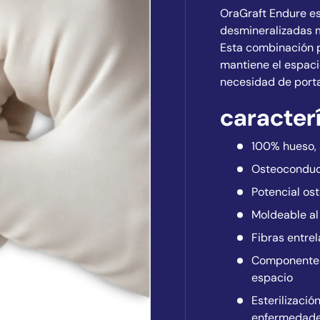
OraGraft Endure es
desmineralizadas 
Esta combinación p
mantiene el espacio
necesidad de port
caracter
100% hueso, s
Osteoconduct
Potencial os
Moldeable al 
Fibras entre
Componente e
espacio
Esterilizaci
enfermedad